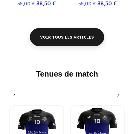
38,50 €
38,50 €
Prix
Prix
Prix
Prix
55,00 €
55,00 €
de
de
base
base
VOIR TOUS LES ARTICLES
Tenues de match